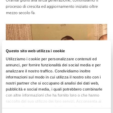
Oramai giunti alla terza generazione, continuiamo il
processo di crescita ed aggiornamento iniziato oltre
mezzo secolo fa.
Questo sito web utilizza i cookie
Utilizziamo i cookie per personalizzare contenuti ed
annunci, per fornire funzionalità dei social media e per
analizzare il nostro traffico. Condividiamo inoltre
informazioni sul modo in cui utilizza il nostro sito con i
nostri partner che si occupano di analisi dei dati web,
pubblicità e social media, i quali potrebbero combinarle
con altre informazioni che ha fornito loro o che hanno
Da oltre cinquant’anni il nostro studio si occupa
raccolto dal suo utilizzo dei loro servizi. Acconsenta ai
esclusivamente di consulenza del lavoro e gestione
nostri cookie se continua ad utilizzare il nostro sito web.
del personale, affiancando il cliente in ogni aspetto